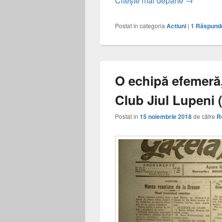
Citește mai departe
→
Postat în categoria
Actiuni
|
1
Răspund
O echipă efemeră,
Club Jiul Lupeni 
Postat în
15 noiembrie 2018
de către
R