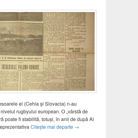
esoarele ei (Cehia și Slovacia) n-au
a nivelul rugbyului european. O „vârstă de
 poate fi stabilită, totuși, în anii de după Al
Un meci uitat: Cehoslovacia
reprezentativa
Citește mai departe
→