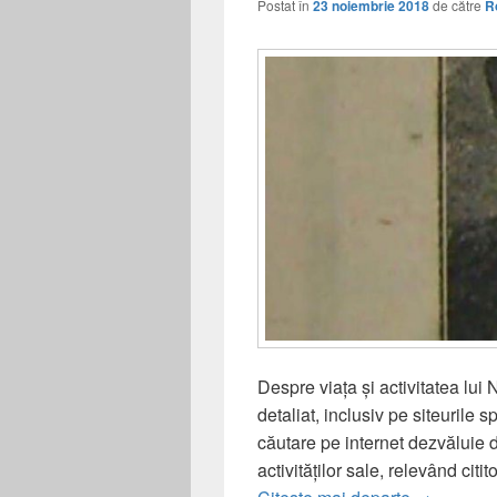
Postat în
23 noiembrie 2018
de către
R
Despre viața și activitatea lui
detaliat, inclusiv pe siteurile
căutare pe internet dezvăluie d
activităților sale, relevând citi
80 de ani 