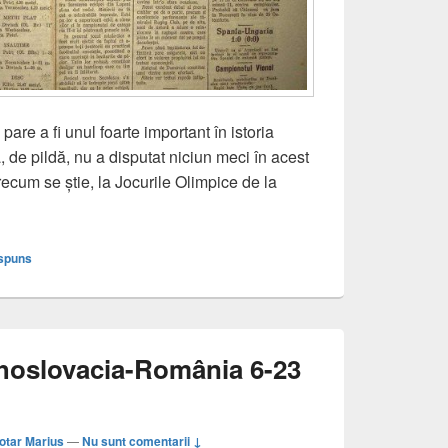
are a fi unul foarte important în istoria
 de pildă, nu a disputat niciun meci în acest
recum se știe, la Jocurile Olimpice de la
hipă efemeră, dar de poveste: Athletic Club Jiul Lupeni (1925)
ăspuns
ehoslovacia-România 6-23
otar Marius
—
Nu sunt comentarii ↓