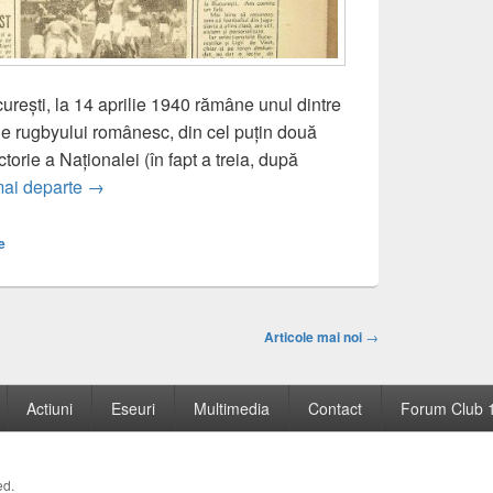
curești, la 14 aprilie 1940 rămâne unul dintre
 rugbyului românesc, din cel puțin două
torie a Naționalei (în fapt a treia, după
Din istoria rugbyului românesc: 1940 România 3-0 It
mai departe
→
e
Articole mai noi
→
Actiuni
Eseuri
Multimedia
Contact
Forum Club 
ed.