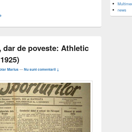
Multime
news
e
 dar de poveste: Athletic
(1925)
otar Marius
—
Nu sunt comentarii ↓