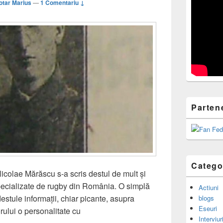
otar Marius
—
1 Comentariu ↓
Parten
Catego
 Nicolae Mărăscu s-a scris destul de mult și
 specializate de rugby din România. O simplă
Actiuni
estule informații, chiar picante, asupra
blogs
Eseuri
torului o personalitate cu
Interviur
de eternitate ai Căpitanului: Nicolae Mărăscu (1896-1938)