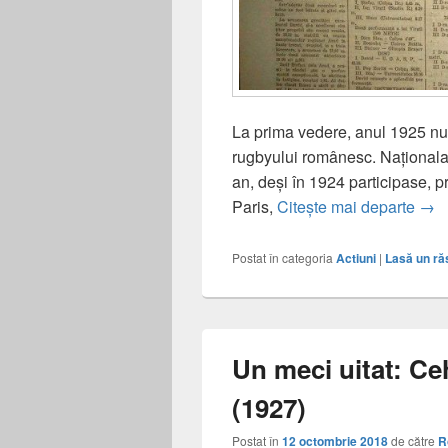
La prima vedere, anul 1925 nu p
rugbyului românesc. Naționala,
an, deși în 1924 participase, p
O ec
Paris,
Citește mai departe
→
Postat în categoria
Actiuni
|
Lasă un r
Un meci uitat: C
(1927)
Postat în
12 octombrie 2018
de către
R