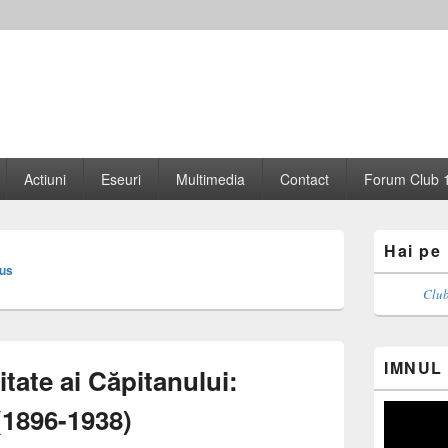
Actiuni
Eseuri
Multimedia
Contact
Forum Club 
Primary
Hai pe
Sidebar
ius
Widget
Area
Club
IMNUL
itate ai Căpitanului:
(1896-1938)