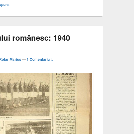
ăspuns
ului românesc: 1940
a
Rotar Marius
—
1 Comentariu ↓