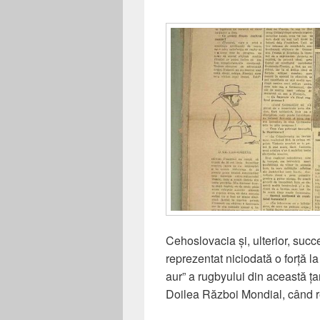
Cehoslovacia și, ulterior, succ
reprezentat niciodată o forță l
aur” a rugbyului din această țară
Doilea Război Mondial, când 