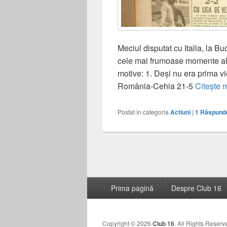
Meciul disputat cu Italia, la Bu
cele mai frumoase momente ale
motive: 1. Deși nu era prima vic
România-Cehia 21-5
Citește 
Postat în categoria
Actiuni
|
1
Răspund
Navigație
articole
Meniu
Prima pagină
Despre Club 16
subsol
Copyright © 2026
Club 16
. All Rights Reserv