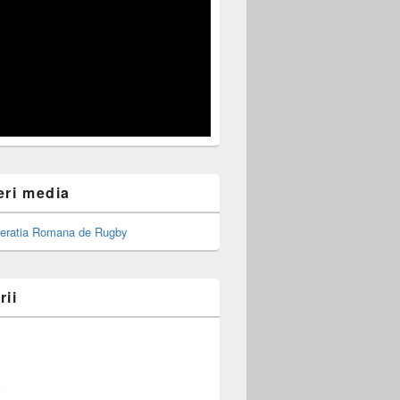
eri media
rii
i