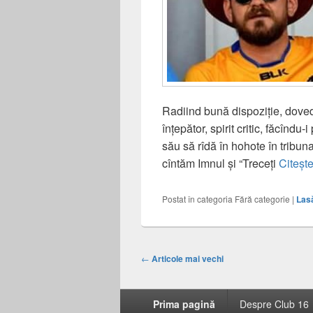
Radiind bună dispoziție, doved
înțepător, spirit critic, făcîndu-
său să rîdă în hohote în tribun
cîntăm Imnul și “Treceți
Citeșt
Postat în categoria
Fără categorie
|
Las
Navigație
←
Articole mai vechi
articole
Meniu
Prima pagină
Despre Club 16
subsol