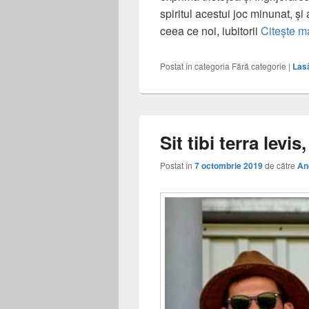
spiritul acestui joc minunat, și
ceea ce noi, iubitorii
Citește m
Postat în categoria
Fără categorie
|
Las
Sit tibi terra levi
Postat în
7 octombrie 2019
de către
An