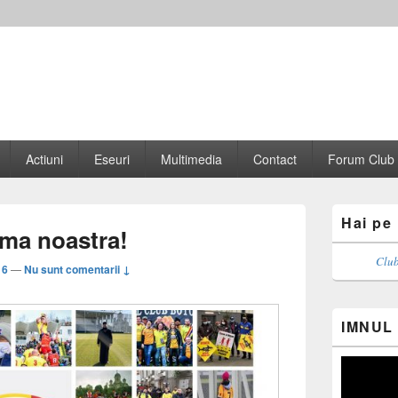
Actiuni
Eseuri
Multimedia
Contact
Forum Club
Primary
Hai pe
Sidebar
nima noastra!
Widget
Area
Club
16
—
Nu sunt comentarii ↓
IMNUL