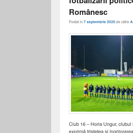
fotbalizării polit
Românesc
Postat în
7 septembrie 2020
de către
A
Club 16 – Horia Ungur, clubul s
exprimă tristețea și îngrijorare