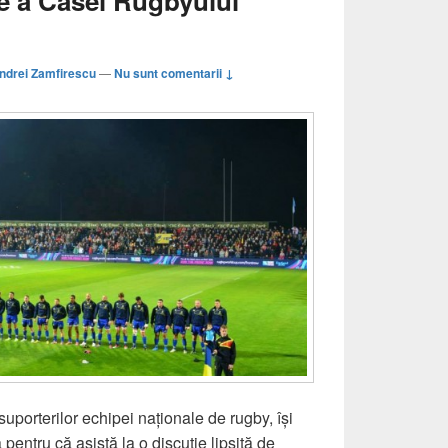
ice a Casei Rugbyului
ndrei Zamfirescu
—
Nu sunt comentarii ↓
uporterilor echipei naționale de rugby, își
a pentru că asistă la o discuție lipsită de