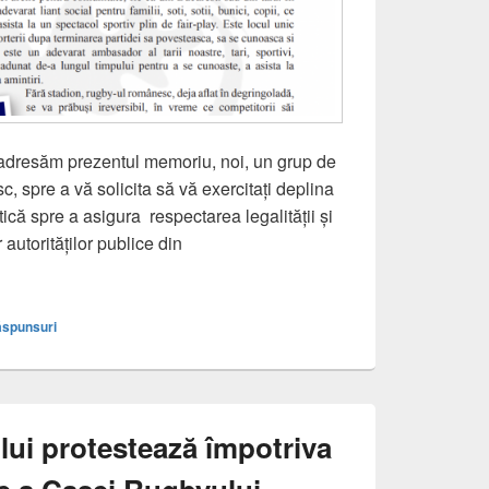
adresăm prezentul memoriu, noi, un grup de
c, spre a vă solicita să vă exercitați deplina
itică spre a asigura respectarea legalității și
autorităților publice din
resat domnului Eduard NOVAK, ministru al Tineretului și Sport
spunsuri
lui protestează împotriva