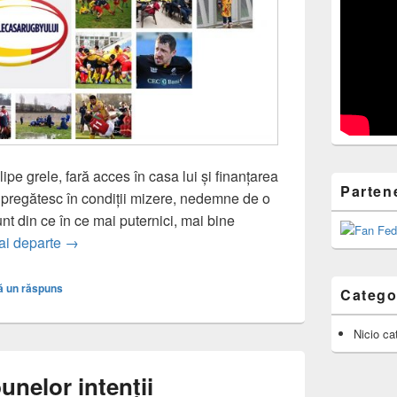
pe grele, fară acces în casa lui și finanțarea
Parten
e pregătesc în condiții mizere, nedemne de o
nt din ce în ce mai puternici, mai bine
Stejarii sunt in inima noastra!
ai departe
→
ă un răspuns
Catego
Nicio ca
nelor intenții