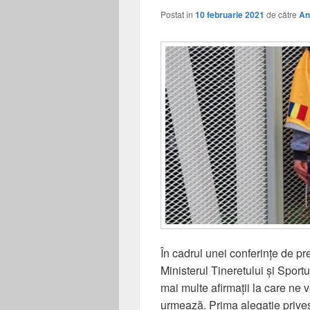
Postat în
10 februarie 2021
de către
An
În cadrul unei conferințe de p
Ministerul Tineretului și Spor
mai multe afirmații la care ne
urmează. Prima alegație priveșt