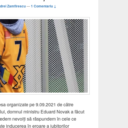
drei Zamfirescu
—
1 Comentariu ↓
resa organizate pe 9.09.2021 de către
tului, domnul ministru Eduard Novak a făcut
 vedem nevoiți să răspundem în cele ce
e inducerea în eroare a iubitorilor