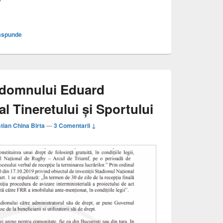
iuna bunelor intenții
spunde
 domnului Eduard
l Tineretului și Sportului
stian China Birta
—
3 Comentarii ↓