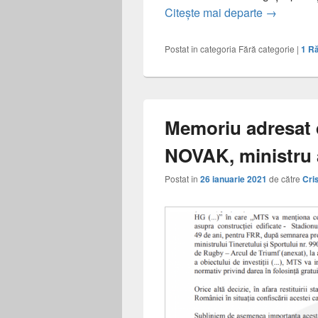
MTS – Minc
Citește mai departe
→
Postat în categoria
Fără categorie
|
1
Ră
Memoriu adresat
NOVAK, ministru a
Postat în
26 ianuarie 2021
de către
Cri