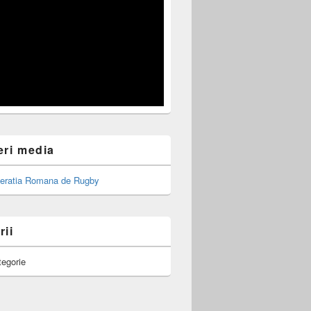
eri media
rii
tegorie