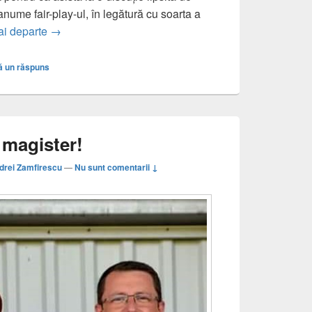
 anume fair-play-ul, în legătură cu soarta a
Suporterii rugbyului protestează împotriva fotbalizăr
ai departe
→
ă un răspuns
s, magister!
drei Zamfirescu
—
Nu sunt comentarii ↓