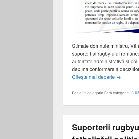
Stimate domnule ministru, Vă 
suporteri ai rugby-ului românes
autoritate administrativă și pol
deplina conformare a deciziilor 
Memoriu ad
Citește mai departe
→
Postat în categoria
Fără categorie
|
3
Ră
Suporterii rugbyu