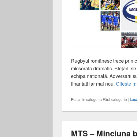
Rugbyul românesc trece prin cli
micșorată dramatic. Stejarii s
echipa națională. Adversarii su
finantati iar mai nou,
Citește m
Postat în categoria
Fără categorie
|
Las
MTS – Minciuna bu