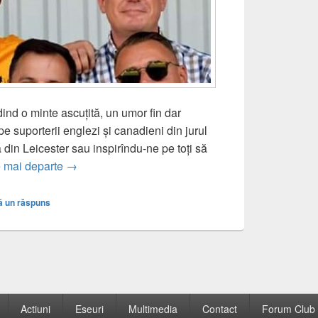
ind o minte ascuțită, un umor fin dar
i pe suporterii englezi și canadieni din jurul
a din Leicester sau inspirîndu-ne pe toți să
Sit tibi terra levis, magister!
e mai departe
→
ă un răspuns
Actiuni
Eseuri
Multimedia
Contact
Forum Club