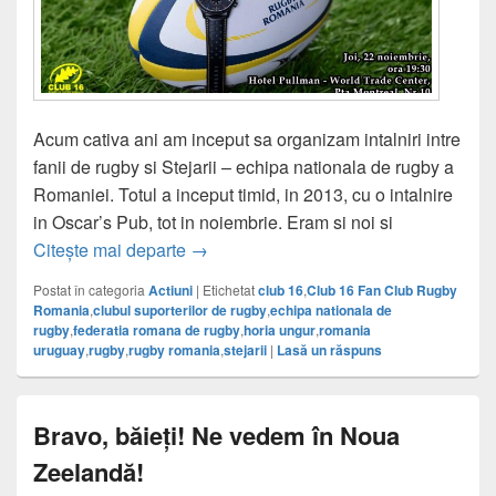
Acum cativa ani am inceput sa organizam intalniri intre
fanii de rugby si Stejarii – echipa nationala de rugby a
Romaniei. Totul a inceput timid, in 2013, cu o intalnire
in Oscar’s Pub, tot in noiembrie. Eram si noi si
Intalnirea fanilor cu Stejarii – 2018
Citește mai departe
→
Postat în categoria
Actiuni
|
Etichetat
club 16
,
Club 16 Fan Club Rugby
Romania
,
clubul suporterilor de rugby
,
echipa nationala de
rugby
,
federatia romana de rugby
,
horia ungur
,
romania
uruguay
,
rugby
,
rugby romania
,
stejarii
|
Lasă un răspuns
Bravo, băieți! Ne vedem în Noua
Zeelandă!