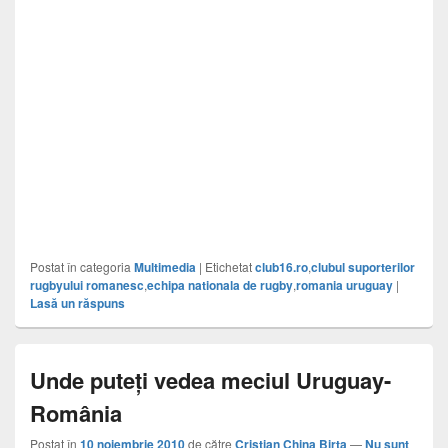
Postat în categoria
Multimedia
|
Etichetat
club16.ro
,
clubul suporterilor
rugbyului romanesc
,
echipa nationala de rugby
,
romania uruguay
|
Lasă un răspuns
Unde puteți vedea meciul Uruguay-
România
Postat în
10 noiembrie 2010
de către
Cristian China Birta
—
Nu sunt