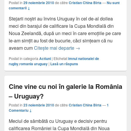
Postat în
29 noiembrie 2010
de către
Cristian China Birta
—
Nu sunt
comentarii ↓
Stejarii noștri au învins Uruguay în cel de-al doilea
meci din barajul de calificare la Cupa Mondială din
Noua Zeelandă, după un meci în care emoțiile pe care
le-am simțit au fost de bucurie, căci simțeam că nu
Bravo, băieți! Ne vedem î
aveam cum
Citește mai departe
→
Postat în categoria
Actiuni
|
Etichetat
imnul nationalei de
rugby
,
romania uruguay
|
Lasă un răspuns
Cine vine cu noi în galerie la România
– Uruguay?
Postat în
23 noiembrie 2010
de către
Cristian China Birta
—
1
Comentariu ↓
Meciul de sâmbătă cu Uruguay e decisiv pentru
calificarea României la Cupa Mondială din Noua