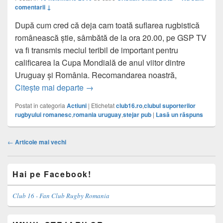
comentarii ↓
După cum cred că deja cam toată suflarea rugbistică
românească știe, sâmbătă de la ora 20.00, pe GSP TV
va fi transmis meciul teribil de important pentru
calificarea la Cupa Mondială de anul viitor dintre
Uruguay și România. Recomandarea noastră,
Unde puteți vedea meciul Uruguay-Ro
Citește mai departe
→
Postat în categoria
Actiuni
|
Etichetat
club16.ro
,
clubul suporterilor
rugbyului romanesc
,
romania uruguay
,
stejar pub
|
Lasă un răspuns
Navigație
←
Articole mai vechi
articole
Primary
Hai pe Facebook!
Sidebar
Widget
Area
Club 16 - Fan Club Rugby Romania