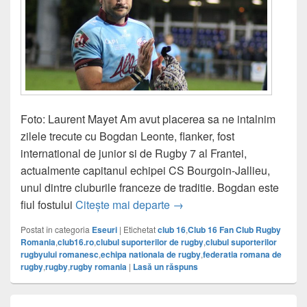
Foto: Laurent Mayet Am avut placerea sa ne intalnim
zilele trecute cu Bogdan Leonte, flanker, fost
international de junior si de Rugby 7 al Frantei,
actualmente capitanul echipei CS Bourgoin-Jallieu,
unul dintre cluburile franceze de traditie. Bogdan este
Interviu cu Bogdan Leonte, 
fiul fostului
Citește mai departe
→
Postat în categoria
Eseuri
|
Etichetat
club 16
,
Club 16 Fan Club Rugby
Romania
,
club16.ro
,
clubul suporterilor de rugby
,
clubul suporterilor
rugbyului romanesc
,
echipa nationala de rugby
,
federatia romana de
rugby
,
rugby
,
rugby romania
|
Lasă un răspuns