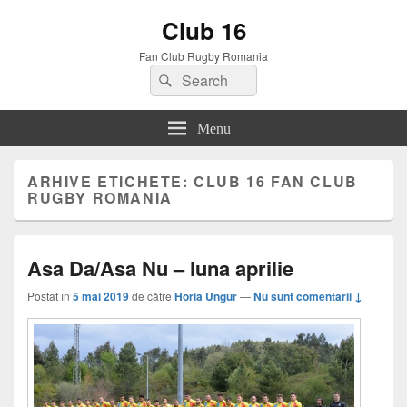
Club 16
Fan Club Rugby Romania
Search
Search
for:
Menu
ARHIVE ETICHETE:
CLUB 16 FAN CLUB
RUGBY ROMANIA
Asa Da/Asa Nu – luna aprilie
Postat în
5 mai 2019
de către
Horia Ungur
—
Nu sunt comentarii ↓