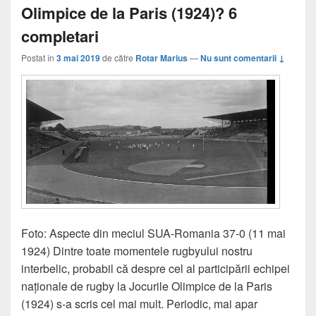
Olimpice de la Paris (1924)? 6
completari
Postat în
3 mai 2019
de către
Rotar Marius
—
Nu sunt comentarii ↓
Foto: Aspecte din meciul SUA-Romania 37-0 (11 mai
1924) Dintre toate momentele rugbyului nostru
interbelic, probabil că despre cel al participării echipei
naționale de rugby la Jocurile Olimpice de la Paris
(1924) s-a scris cel mai mult. Periodic, mai apar