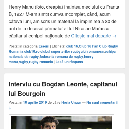
Henry Manu (foto, dreapta) inaintea meciului cu Franta
B, 1927 M-am simțit cumva incomplet, când, acum
câteva luni, am scris un material la împlinirea a 80 de
ani de la decesul prematur al lui Nicolae Mărăscu,
“Allez H
căpitanul echipei naționale de
Citește mai departe
→
Postat în categoria
Eseuri
|
Etichetat
club 16
,
Club 16 Fan Club Rugby
Romania
,
club16.ro
,
clubul suporterilor rugbyului romanesc
,
echipa
nationala de rugby
,
federatia romana de rugby
,
henry
manu
,
rugby
,
rugby romania
|
Lasă un răspuns
Interviu cu Bogdan Leonte, capitanul
lui Bourgoin
Postat în
10 aprilie 2019
de către
Horia Ungur
—
Nu sunt comentarii
↓