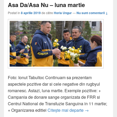
Asa Da/Asa Nu – luna martie
Postat în
8 aprilie 2019
de către
Horia Ungur
—
Nu sunt comentarii ↓
Foto: Ionut Tabultoc Continuam sa prezentam
aspectele pozitive dar si cele negative din rugbyul
romanesc. Astazi, luna martie. Exemple pozitive: +
Campania de donare sange organizata de FRR si
Centrul National de Transfuzie Sanguina in 11 martie;
Asa Da/Asa Nu – 
+ Organizarea editiei
Citește mai departe
→