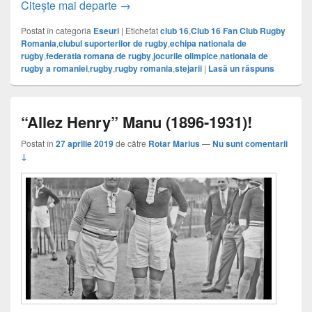
Ce ar mai fi de zis despre participarea 
Citește mai departe
→
Postat în categoria
Eseuri
|
Etichetat
club 16
,
Club 16 Fan Club Rugby
Romania
,
clubul suporterilor de rugby
,
echipa nationala de
rugby
,
federatia romana de rugby
,
jocurile olimpice
,
nationala de
rugby a romaniei
,
rugby
,
rugby romania
,
stejarii
|
Lasă un răspuns
“Allez Henry” Manu (1896-1931)!
Postat în
27 aprilie 2019
de către
Rotar Marius
—
Nu sunt comentarii
↓