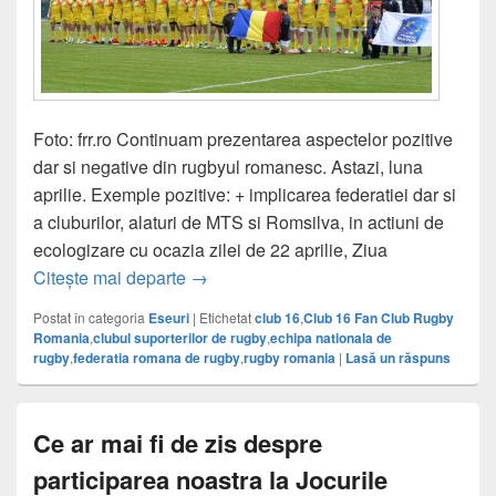
Foto: frr.ro Continuam prezentarea aspectelor pozitive
dar si negative din rugbyul romanesc. Astazi, luna
aprilie. Exemple pozitive: + implicarea federatiei dar si
a cluburilor, alaturi de MTS si Romsilva, in actiuni de
ecologizare cu ocazia zilei de 22 aprilie, Ziua
Asa Da/Asa Nu – luna aprilie
Citește mai departe
→
Postat în categoria
Eseuri
|
Etichetat
club 16
,
Club 16 Fan Club Rugby
Romania
,
clubul suporterilor de rugby
,
echipa nationala de
rugby
,
federatia romana de rugby
,
rugby romania
|
Lasă un răspuns
Ce ar mai fi de zis despre
participarea noastra la Jocurile