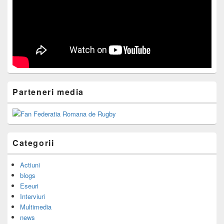
Parteneri media
Categorii
Actiuni
blogs
Eseuri
Interviuri
Multimedia
news